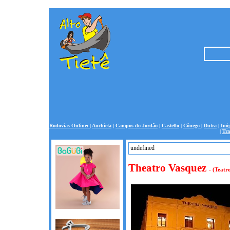
Rodovias Online:
|
Anchieta
|
Campos do Jordão
|
Castello
|
Cônego
|
Dutra
|
Imi
|
Tra
undefined
undefined
Theatro Vasquez
- (Teatr